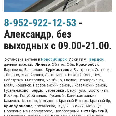
8-952-922-12-53
 - 
Александр. без 
выходных с 09.00-21.00.
 Установка антенн в 
Новосибирск
, 
Искитим
,  
Бердск
, 
дачные поселки,  
Линево
, Объгэс, Обь, 
Краснообск
, 
Барышево, Завьялово,
 Бурмистрово
, Быстровка, Сосновка 
, Белово, Михайловка, Легостаево, Нижний Коен, Чем, 
Лебедевка, Быстровка, Улыбино, Евсино, Чернореченск, 
Маяк, Рощинск, Первомайский район, Листвянский район, 
Гусельниково,  Бердь,  Березовка , Верх-Тула,  Восточная,  
Восход,  Голубой залив,  Гусиный , Каинская заимка,  
Каменка,  Катково, Кольцово, Красный Восток, Красный Яр, 
Криводановка
, Крохалевка,  Кудряшовский, Мочище, 
Новокаменка Новолуговое, Новоозёрный, 
Октябрьский
, 